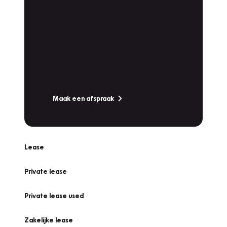
Plan een
Werkplaatsafspraak
Is uw auto toe aan Onderhoud,
Bandenwissel of een Vakantiecheck? Plan
online een afspraak!
Maak een afspraak
Lease
Private lease
Private lease used
Zakelijke lease