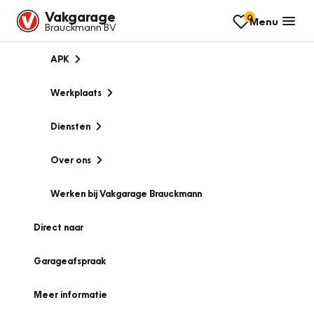
Vakgarage
0
Menu
Brauckmann BV
APK
Werkplaats
Diensten
Over ons
Werken bij Vakgarage Brauckmann
Direct naar
Garageafspraak
Meer informatie