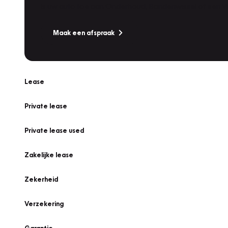
Is uw auto toe aan Onderhoud, Bandenwissel of een Va
Maak een afspraak
Lease
Private lease
Private lease used
Zakelijke lease
Zekerheid
Verzekering