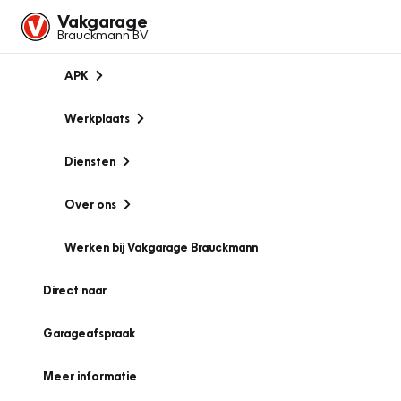
Vakgarage
Brauckmann BV
APK
Werkplaats
Diensten
Over ons
Werken bij Vakgarage Brauckmann
Direct naar
Garageafspraak
Meer informatie