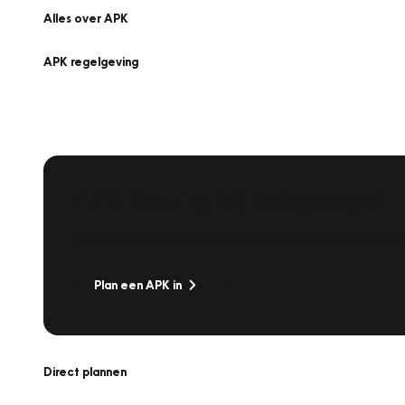
Alles over APK
APK regelgeving
APK Keuring bij Vakgarage!
Is het weer tijd voor de jaarlijkse APK? Ga snel naar V
Plan een APK in
Direct plannen