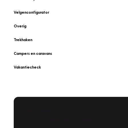
Velgenconfigurator
Overig
Trekhaken
Campers en caravans
Vakantiecheck
Plan een
Werkplaatsafspraak