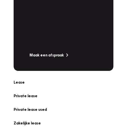
Plan een
Werkplaatsafspraak
Is uw auto toe aan Onderhoud,
Bandenwissel of een Vakantiecheck? Plan
online een afspraak!
Maak een afspraak
Lease
Private lease
Private lease used
Zakelijke lease