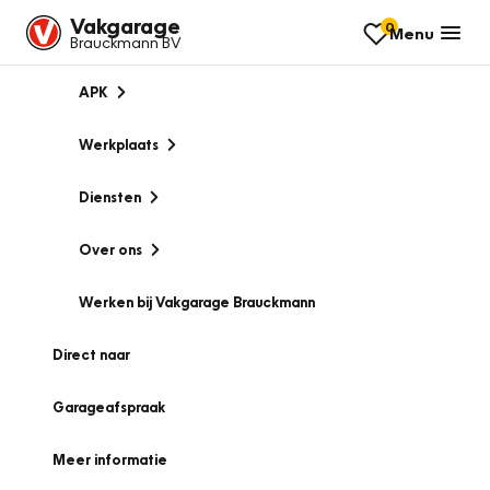
Vakgarage
0
Menu
Brauckmann BV
APK
Werkplaats
Diensten
Over ons
Werken bij Vakgarage Brauckmann
Direct naar
Garageafspraak
Meer informatie