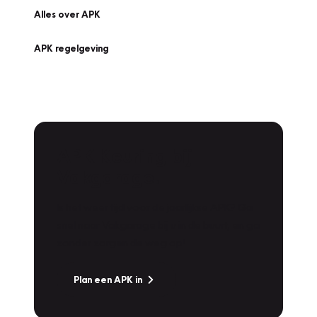
Alles over APK
APK regelgeving
APK Keuring bij
Vakgarage!
Is het weer tijd voor de jaarlijkse APK? Ga
snel naar Vakgarage bij u in de buurt, en ga
zonder zorgen de weg op!
Plan een APK in