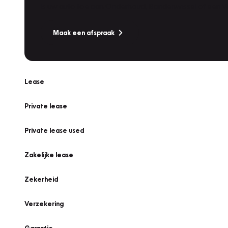
Is uw auto toe aan Onderhoud, Bandenwissel of een Va
Maak een afspraak
Lease
Private lease
Private lease used
Zakelijke lease
Zekerheid
Verzekering