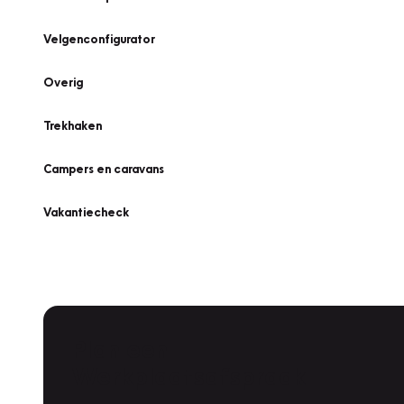
Velgenconfigurator
Overig
Trekhaken
Campers en caravans
Vakantiecheck
Plan een
Werkplaatsafspraak