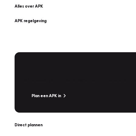
Alles over APK
APK regelgeving
APK Keuring bij Vakgarage!
Is het weer tijd voor de jaarlijkse APK? Ga snel naar V
Plan een APK in
Direct plannen