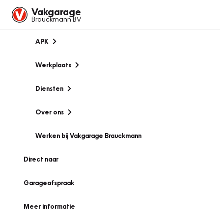
Vakgarage
Brauckmann BV
APK
Werkplaats
Diensten
Over ons
Werken bij Vakgarage Brauckmann
Direct naar
Garageafspraak
Meer informatie