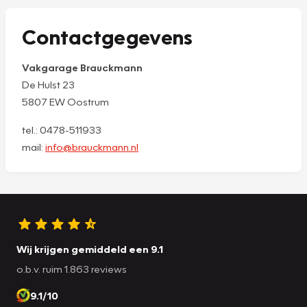
Contactgegevens
Vakgarage Brauckmann
De Hulst 23
5807 EW Oostrum
tel.: 0478-511933
mail:
info@brauckmann.nl
Wij krijgen gemiddeld een 9.1
o.b.v. ruim 1.863 reviews
9.1/10