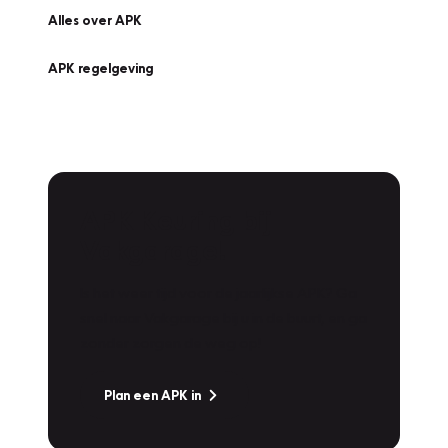
Alles over APK
APK regelgeving
APK Keuring bij
Vakgarage!
Is het weer tijd voor de jaarlijkse APK? Ga
snel naar Vakgarage bij u in de buurt, en ga
zonder zorgen de weg op!
Plan een APK in