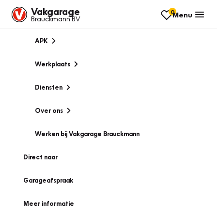
Vakgarage
0
Menu
Brauckmann BV
APK
Werkplaats
Diensten
Over ons
Werken bij Vakgarage Brauckmann
Direct naar
Garageafspraak
Meer informatie