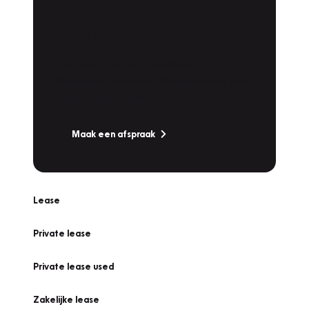
Plan een
Werkplaatsafspraak
Is uw auto toe aan Onderhoud,
Bandenwissel of een Vakantiecheck? Plan
online een afspraak!
Maak een afspraak
Lease
Private lease
Private lease used
Zakelijke lease