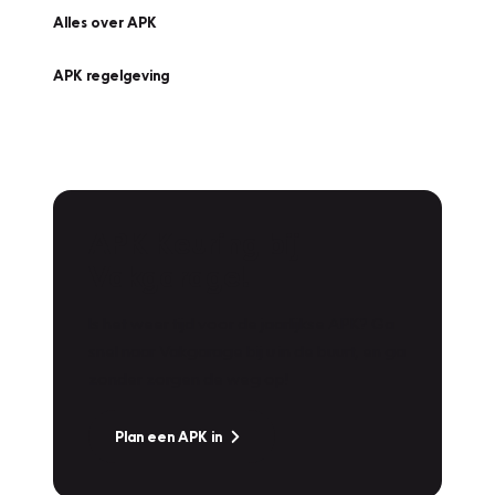
Alles over APK
APK regelgeving
APK Keuring bij
Vakgarage!
Is het weer tijd voor de jaarlijkse APK? Ga
snel naar Vakgarage bij u in de buurt, en ga
zonder zorgen de weg op!
Plan een APK in