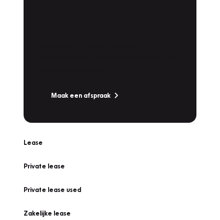
Plan een
Werkplaatsafspraak
Is uw auto toe aan Onderhoud,
Bandenwissel of een Vakantiecheck? Plan
online een afspraak!
Maak een afspraak
Lease
Private lease
Private lease used
Zakelijke lease