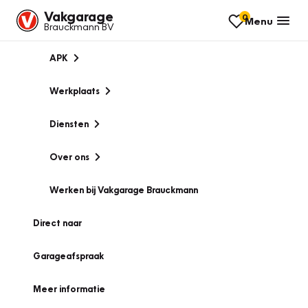
Vakgarage
0
Menu
Brauckmann BV
APK
Werkplaats
Diensten
Over ons
Werken bij Vakgarage Brauckmann
Direct naar
Garageafspraak
Meer informatie