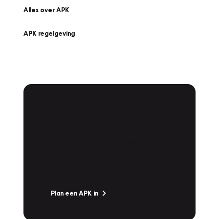
Alles over APK
APK regelgeving
APK Keuring bij
Vakgarage!
Is het weer tijd voor de jaarlijkse APK? Ga
snel naar Vakgarage bij u in de buurt, en ga
zonder zorgen de weg op!
Plan een APK in