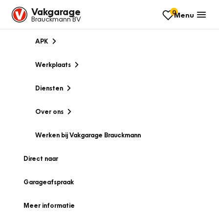
Vakgarage
0
Menu
Brauckmann BV
APK
Werkplaats
Diensten
Over ons
Werken bij Vakgarage Brauckmann
Direct naar
Garageafspraak
Meer informatie