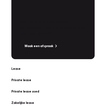
Plan een
Werkplaatsafspraak
Is uw auto toe aan Onderhoud,
Bandenwissel of een Vakantiecheck? Plan
online een afspraak!
Maak een afspraak
Lease
Private lease
Private lease used
Zakelijke lease