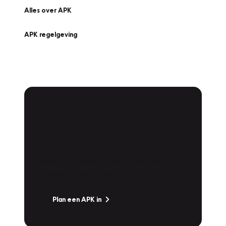
Alles over APK
APK regelgeving
APK Keuring bij
Vakgarage!
Is het weer tijd voor de jaarlijkse APK? Ga
snel naar Vakgarage bij u in de buurt, en ga
zonder zorgen de weg op!
Plan een APK in