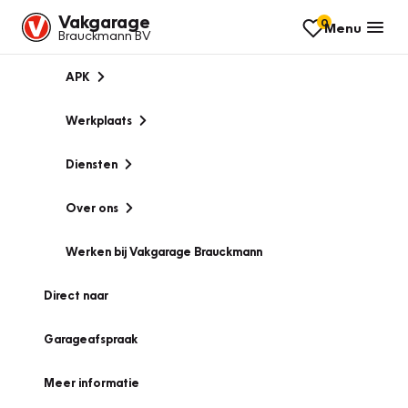
Vakgarage
0
Menu
Brauckmann BV
APK
Werkplaats
Diensten
Over ons
Werken bij Vakgarage Brauckmann
Direct naar
Garageafspraak
Meer informatie