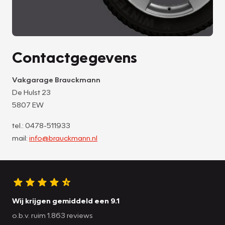
Contactgegevens
Vakgarage Brauckmann
De Hulst 23
5807 EW
tel.: 0478-511933
mail:
info@brauckmann.nl
Wij krijgen gemiddeld een 9.1
o.b.v. ruim 1.863 reviews