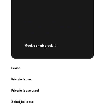
Plan een
Werkplaatsafspraak
Is uw auto toe aan Onderhoud,
Bandenwissel of een Vakantiecheck? Plan
online een afspraak!
Maak een afspraak
Lease
Private lease
Private lease used
Zakelijke lease